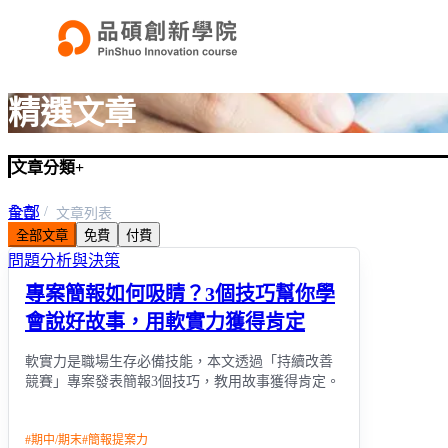
精選文章
文章分類
+
全部
首頁
文章列表
全部文章
免費
付費
企業培訓學程
問題分析與決策
專案簡報如何吸睛？3個技巧幫你學
會說好故事，用軟實力獲得肯定
軟實力是職場生存必備技能，本文透過「持續改善
競賽」專案發表簡報3個技巧，教用故事獲得肯定。
#
期中/期末
#
簡報提案力