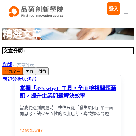
登入
精選文章
文章分類
+
全部
首頁
文章列表
全部文章
免費
付費
企業培訓學程
問題分析與決策
掌握「3×5 why」工具，全面檢視問題源
頭，提升企業問題解決效率
當我們遇到問題時，往往只從「發生原因」單一面
向思考，缺少全面性的深度思考，導致類似問題不
斷發生。
#
D4
#
3X5WHY