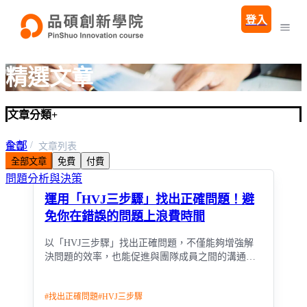
登入
精選文章
文章分類
+
全部
首頁
文章列表
全部文章
免費
付費
企業培訓學程
問題分析與決策
運用「HVJ三步驟」找出正確問題！避
免你在錯誤的問題上浪費時間
以「HVJ三步驟」找出正確問題，不僅能夠增強解
決問題的效率，也能促進與團隊成員之間的溝通和
理解。
#
找出正確問題
#
HVJ三步驟